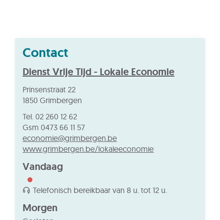
Contact
Dienst Vrije Tijd - Lokale Economie
Adres
Prinsenstraat 22
,
1850
Grimbergen
Tel.
02 260 12 62
Gsm
0473 66 11 57
E-
economie
@
grimbergen.be
mail
Website
www.grimbergen.be/lokaleeconomie
Vandaag
Telefonisch bereikbaar van
8 u.
tot
12 u.
Morgen