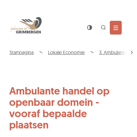
Wat
Z
is
jouw
Naar
Gemeente
vraag?
inhoud
Grimbergen
Zoek
tonen
/
Startpagina
Lokale Economie
3. Ambulante han
verbergen
scro
naa
link
Ambulante handel op
openbaar domein -
vooraf bepaalde
plaatsen