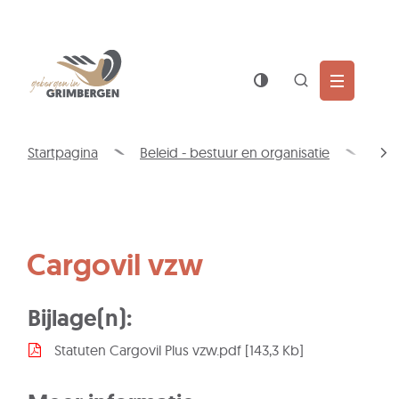
Wat
Z
is
jouw
Naar
Gemeente
vraag?
inhoud
Grimbergen
Zoek
tonen
/
Startpagina
Beleid - bestuur en organisatie
Int
verbergen
scro
naa
link
Cargovil vzw
Bijlage(n):
Statuten Cargovil Plus vzw.pdf
143,3 Kb