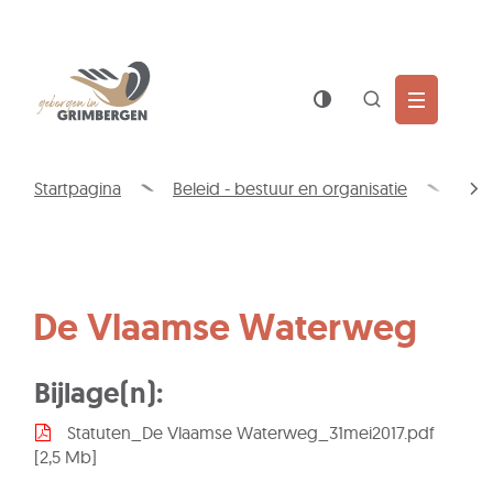
Wat
Z
is
jouw
Naar
Gemeente
vraag?
inhoud
Grimbergen
Zoek
tonen
/
Startpagina
Beleid - bestuur en organisatie
Int
verbergen
scro
naa
link
De Vlaamse Waterweg
Bijlage(n):
Statuten_De Vlaamse Waterweg_31mei2017.pdf
2,5 Mb