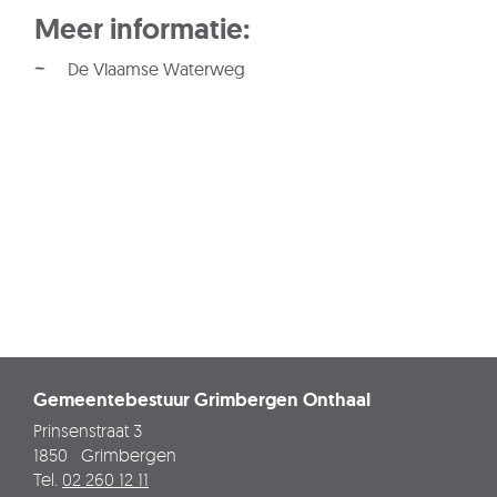
Meer informatie:
De Vlaamse Waterweg
Gemeentebestuur Grimbergen Onthaal
Adres
Prinsenstraat 3
1850
Grimbergen
Tel.
02 260 12 11