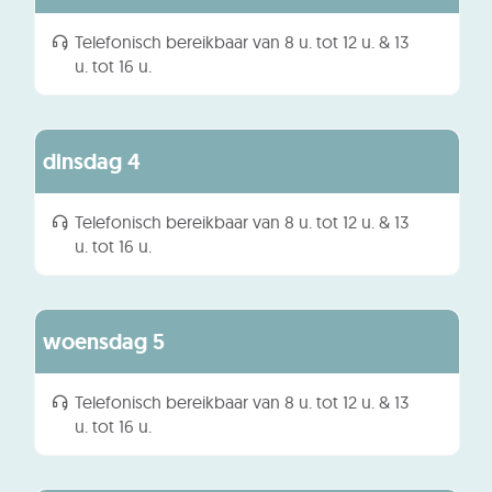
2026
openingsuren
openingsu
Telefonisch bereikbaar van
8 u.
tot
12 u.
&
13
van
van
u.
tot
16 u.
de
de
week
week
augustus
dinsdag
4
2026
hiervoor
hierna
Telefonisch bereikbaar van
8 u.
tot
12 u.
&
13
u.
tot
16 u.
augustus
woensdag
5
2026
Telefonisch bereikbaar van
8 u.
tot
12 u.
&
13
u.
tot
16 u.