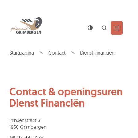
Wat
Z
is
jouw
Naar
Gemeente
vraag?
inhoud
Grimbergen
Zoek
tonen
/
Startpagina
Contact
Dienst Financiën
verbergen
Contact & openingsuren
Dienst Financiën
Contact
Adres
Prinsenstraat 3
,
1850
Grimbergen
Tel.
02 260 12 29