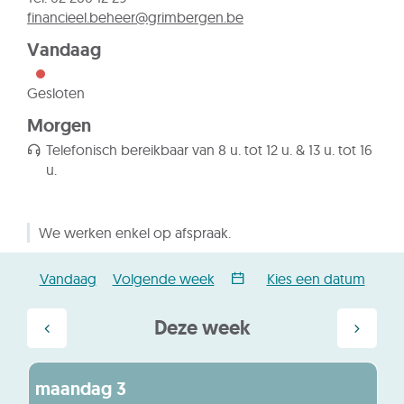
E-
financieel.beheer
@
grimbergen.be
mail
Vandaag
Gesloten
Morgen
Telefonisch bereikbaar van
8 u.
tot
12 u.
&
13 u.
tot
16
u.
Openingsuren
We werken enkel op afspraak.
Vandaag
Volgende week
Kies een datum
Deze week
Bekijk
Bekijk
augustus
maandag
3