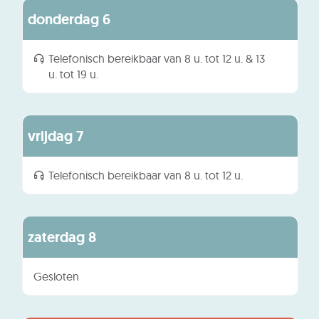
augustus
donderdag
6
2026
Telefonisch bereikbaar van
8 u.
tot
12 u.
&
13
u.
tot
19 u.
augustus
vrijdag
7
2026
Telefonisch bereikbaar van
8 u.
tot
12 u.
augustus
zaterdag
8
2026
Gesloten