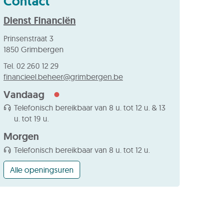
Contact
Dienst Financiën
Adres
Prinsenstraat 3
,
1850
Grimbergen
Tel.
02 260 12 29
E-
financieel.beheer
@
grimbergen.be
mail
Vandaag
Telefonisch bereikbaar van
8 u.
tot
12 u.
&
13
u.
tot
19 u.
Morgen
Telefonisch bereikbaar van
8 u.
tot
12 u.
Dienst
Alle openingsuren
Financiën