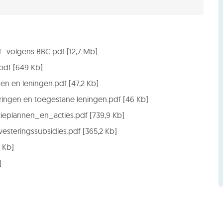
f_volgens BBC.pdf
12,7 Mb
pdf
649 Kb
den en leningen.pdf
47,2 Kb
eringen en toegestane leningen.pdf
46 Kb
tieplannen_en_acties.pdf
739,9 Kb
vesteringssubsidies.pdf
365,2 Kb
1 Kb