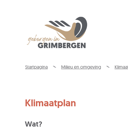
Wat
is
jouw
Gemeente
vraag?
Grimbergen
Startpagina
Milieu en omgeving
Klimaa
Klimaatplan
Wat?