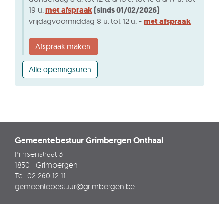
19 u.
met afspraak
(sinds 01/02/2026)
vrijdagvoormiddag 8 u. tot 12 u.
-
met afspraak
Afspraak maken.
Sociaal
Alle openingsuren
Huis
Grimbergen
Gemeentebestuur Grimbergen Onthaal
Adres
Prinsenstraat 3
1850
Grimbergen
Tel.
02 260 12 11
E-
gemeentebestuur
@
grimbergen.be
mail
Privacyverklaring
Cookies
Sitemap