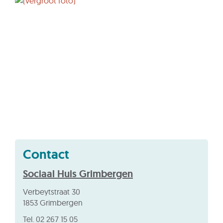
Contact
Sociaal Huis Grimbergen
Adres
Verbeytstraat 30
,
1853
Grimbergen
Tel.
02 267 15 05