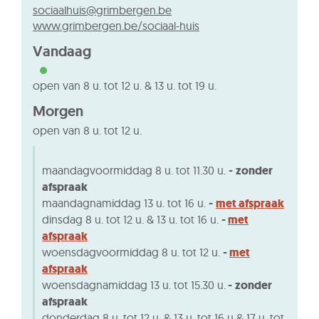
E-
sociaalhuis
@
grimbergen.be
mail
Website
www.grimbergen.be/sociaal-huis
Vandaag
open van
8 u.
tot
12 u.
&
13 u.
tot
19 u.
Morgen
open van
8 u.
tot
12 u.
maandagvoormiddag 8 u. tot 11.30 u.
-
zonder
afspraak
maandagnamiddag 13 u. tot 16 u.
-
met afspraak
dinsdag 8 u. tot 12 u. & 13 u. tot 16 u.
-
met
afspraak
woensdagvoormiddag 8 u. tot 12 u.
-
met
afspraak
woensdagnamiddag 13 u. tot 15.30 u.
-
zonder
afspraak
donderdag 8 u. tot 12 u. & 13 u. tot 16 u & 17 u. tot