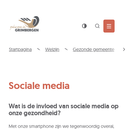
Wat
Z
is
jouw
Naar
Gemeente
vraag?
inhoud
Grimbergen
Zoek
tonen
/
Startpagina
Welzijn
Gezonde gemeente
verbergen
scro
naa
link
Sociale media
Wat is de invloed van sociale media op
onze gezondheid?
Met onze smartphone zijn we tegenwoordig overal,