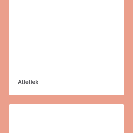
tot
Z
Atletiek