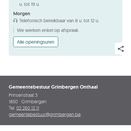
u.
tot
19 u.
Morgen
Telefonisch bereikbaar van
8 u.
tot
12 u.
We werken enkel op afspraak.
Dienst
Alle openingsuren
Vrije
Tijd
Deel
-
Sport
deze
pagin
Gemeentebestuur Grimbergen Onthaal
Adres
Prinsenstraat 3
1850
Grimbergen
Tel.
02 260 12 11
E-
gemeentebestuur
@
grimbergen.be
mail