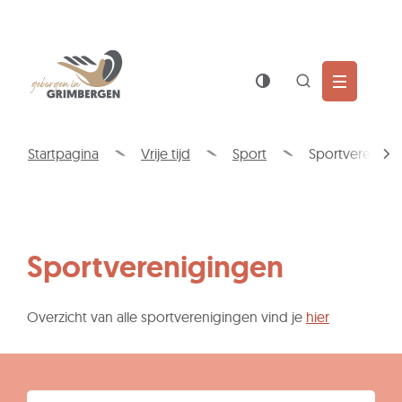
Wat
Z
is
jouw
Naar
Gemeente
vraag?
inhoud
Grimbergen
Zoek
tonen
/
Startpagina
Vrije tijd
Sport
Sportverenigi
verbergen
scro
naa
link
Sportverenigingen
Overzicht van alle sportverenigingen vind je
hier
A