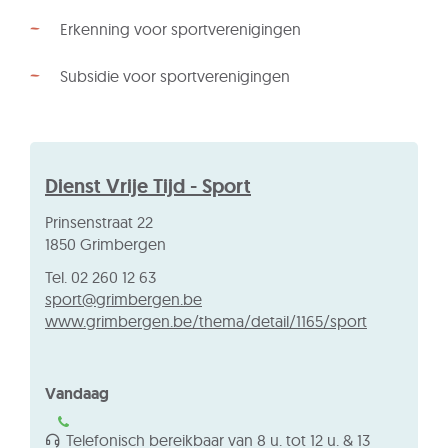
Erkenning voor sportverenigingen
Subsidie voor sportverenigingen
Contact
Dienst Vrije Tijd - Sport
Adres
Prinsenstraat 22
,
1850
Grimbergen
Tel.
02 260 12 63
E-
sport
@
grimbergen.be
mail
Website
www.grimbergen.be/thema/detail/1165/sport
Vandaag
Telefonisch bereikbaar van
8 u.
tot
12 u.
&
13