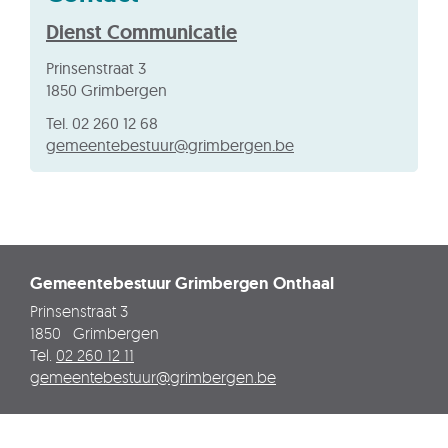
Dienst Communicatie
Adres
Prinsenstraat 3
,
1850
Grimbergen
Tel.
02 260 12 68
E-
gemeentebestuur
@
grimbergen.be
mail
Gemeentebestuur Grimbergen Onthaal
Adres
Prinsenstraat 3
1850
Grimbergen
Tel.
02 260 12 11
E-
gemeentebestuur
@
grimbergen.be
mail
Privacyverklaring
Cookies
Sitemap