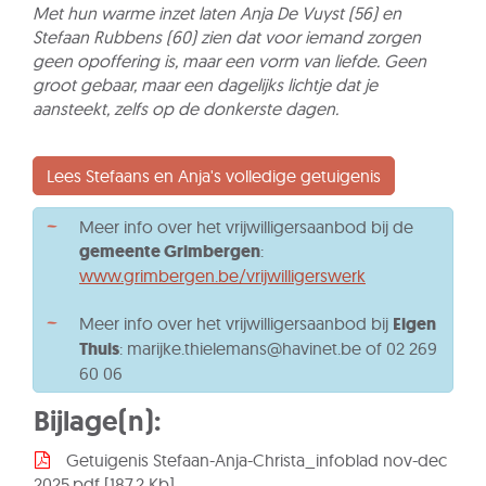
Met hun warme inzet laten Anja De Vuyst (56) en
Stefaan Rubbens (60) zien dat voor iemand zorgen
geen opoffering is, maar een vorm van liefde. Geen
groot gebaar, maar een dagelijks lichtje dat je
aansteekt, zelfs op de donkerste dagen.
Lees Stefaans en Anja's volledige getuigenis
Meer info over het vrijwilligersaanbod bij de
gemeente Grimbergen
:
www.grimbergen.be/vrijwilligerswerk
Meer info over het vrijwilligersaanbod bij
Eigen
Thuis
: marijke.thielemans@havinet.be of 02 269
60 06
Bijlage(n):
Getuigenis Stefaan-Anja-Christa_infoblad nov-dec
2025.pdf
187,2 Kb