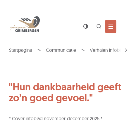
Wat
Z
is
jouw
Naar
Gemeente
vraag?
inhoud
Grimbergen
Zoek
tonen
/
Startpagina
Communicatie
Verhalen infoblad
verbergen
scro
naa
link
"Hun dankbaarheid geeft
zo’n goed gevoel."
* Cover infoblad november-december 2025 *